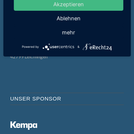
Akzeptieren
50 m
200 ft
Ablehnen
Leaflet
|
©
OpenStreetMap
mehr
Powered by
&
Am Hammer
42799 Leichlingen
UNSER SPONSOR