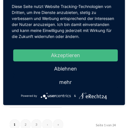
SIND ONLINE
05./06.10.25
Diese Seite nutzt Website Tracking-Technologien von
SIND NUN
Dritten, um ihre Dienste anzubieten, stetig zu
verbessern und Werbung entsprechend der Interessen
VERFÜGBAR
2. Herren A-Jugend E-
der Nutzer anzuzeigen. Ich bin damit einverstanden
und kann meine Einwilligung jederzeit mit Wirkung für
Jugend
die Zukunft widerrufen oder ändern.
1. Herren 2. Herren D-
Jugend E-Jugend
Akzeptieren
Weiterlesen
Ablehnen
Weiterlesen
mehr
01.10.2025
Powered by
&
07.10.2025
1
2
3
›
»
Seite 1 von 24