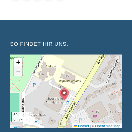
SO FINDET IHR UNS:
+
−
50 m
200 ft
Leaflet
|
©
OpenStreetMap