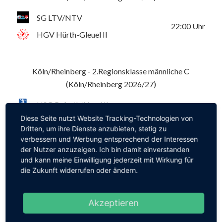
SG LTV/NTV
22:00
Uhr
HGV Hürth-Gleuel II
Köln/Rheinberg - 2.Regionsklasse männliche C
(Köln/Rheinberg 2026/27)
HSG Refrath/Hand II
22:00
Uhr
Diese Seite nutzt Website Tracking-Technologien von
SG LTV/NTV
Dritten, um ihre Dienste anzubieten, stetig zu
verbessern und Werbung entsprechend der Interessen
der Nutzer anzuzeigen. Ich bin damit einverstanden
Köln/Rheinberg - Regionsklasse gemischte Jugend D
und kann meine Einwilligung jederzeit mit Wirkung für
die Zukunft widerrufen oder ändern.
(Köln/Rheinberg 2026/27)
SG LTV/NTV
22:00
Uhr
Akzeptieren
HSG Refrath/Hand IV