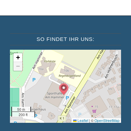
SO FINDET IHR UNS:
+
−
50 m
200 ft
Leaflet
|
©
OpenStreetMap