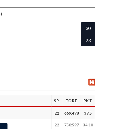
)
30
23
SP.
TORE
PKT
22
669
:
498
39:5
22
750
:
597
34:10