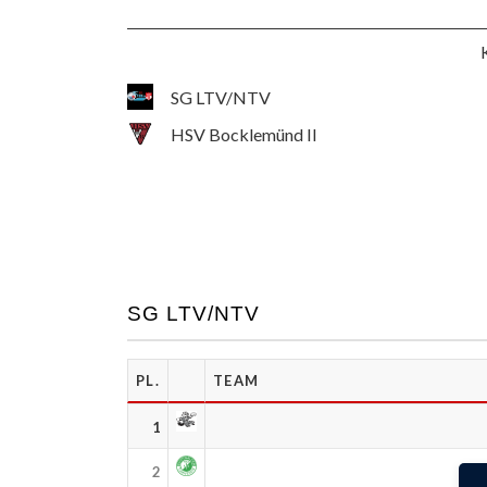
SG LTV/NTV
HSV Bocklemünd II
SG LTV/NTV
PL.
TEAM
1
2