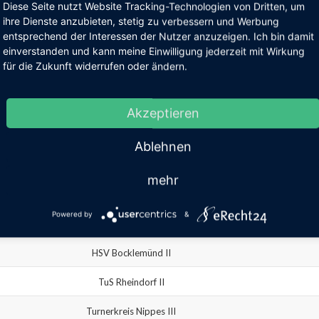
Diese Seite nutzt Website Tracking-Technologien von Dritten, um
SpVgg Lülsdorf-Ranzel
ihre Dienste anzubieten, stetig zu verbessern und Werbung
entsprechend der Interessen der Nutzer anzuzeigen. Ich bin damit
Polizei SV Köln IV
einverstanden und kann meine Einwilligung jederzeit mit Wirkung
für die Zukunft widerrufen oder ändern.
Longericher SC IV
SG LTV/NTV
Akzeptieren
HSV Frechen III
Ablehnen
1.FC Köln III
mehr
TuS Ehrenfeld 65 III
Powered by
&
Pulheimer SC III
HSV Bocklemünd II
TuS Rheindorf II
Turnerkreis Nippes III