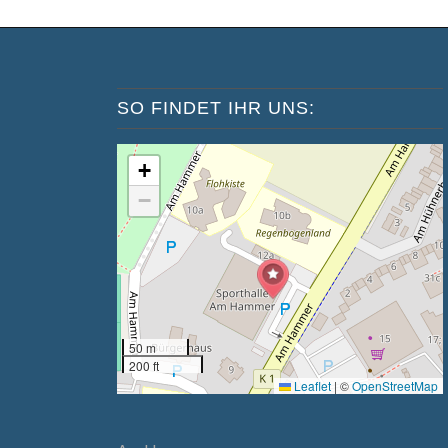
SO FINDET IHR UNS:
+
−
50 m
200 ft
Leaflet
|
©
OpenStreetMap