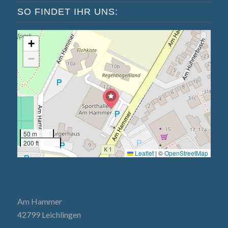
SO FINDET IHR UNS:
+
−
50 m
200 ft
Leaflet
|
©
OpenStreetMap
Am Hammer
42799 Leichlingen