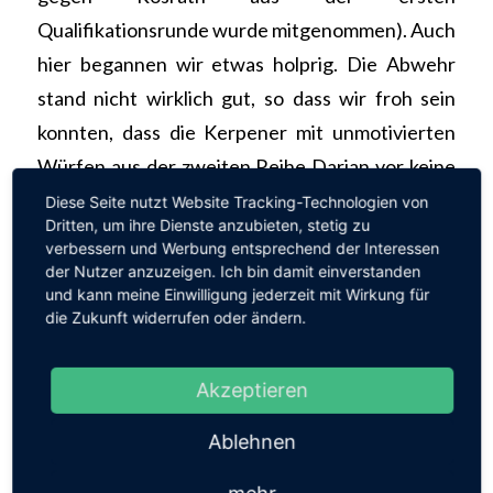
Qualifikationsrunde wurde mitgenommen). Auch
hier begannen wir etwas holprig. Die Abwehr
stand nicht wirklich gut, so dass wir froh sein
konnten, dass die Kerpener mit unmotivierten
Würfen aus der zweiten Reihe Darian vor keine
großen Aufgaben stellten. Das wir trotzdem 13
Diese Seite nutzt Website Tracking-Technologien von
Dritten, um ihre Dienste anzubieten, stetig zu
Gegentore einstecken mussten zeigt, dass wir
verbessern und Werbung entsprechend der Interessen
weiter an der Deckung arbeiten müssen. Im
der Nutzer anzuzeigen. Ich bin damit einverstanden
und kann meine Einwilligung jederzeit mit Wirkung für
Angriff überzeugten alle Akteure. Schnell zeigte
die Zukunft widerrufen oder ändern.
sich, dass, der im gesamten Turnierverlauf
großartig haltende Kerpener-Keeper, seine
Akzeptieren
Stärken bei hohen Bällen nicht ausspielen
konnte. Dies war sicherlich mit
Ablehnen
spielentscheidend.