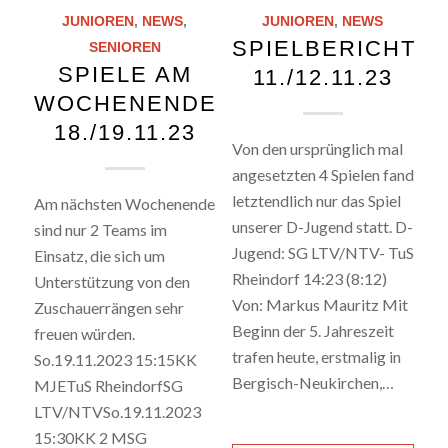
JUNIOREN
,
NEWS
,
JUNIOREN
,
NEWS
SPIELBERICHTE
SENIOREN
SPIELE AM
11./12.11.23
WOCHENENDE
18./19.11.23
Von den ursprünglich mal
angesetzten 4 Spielen fand
letztendlich nur das Spiel
Am nächsten Wochenende
unserer D-Jugend statt. D-
sind nur 2 Teams im
Jugend: SG LTV/NTV- TuS
Einsatz, die sich um
Rheindorf 14:23 (8:12)
Unterstützung von den
Von: Markus Mauritz Mit
Zuschauerrängen sehr
Beginn der 5. Jahreszeit
freuen würden.
trafen heute, erstmalig in
So.19.11.2023 15:15KK
Bergisch-Neukirchen,…
MJETuS RheindorfSG
LTV/NTVSo.19.11.2023
15:30KK 2 MSG