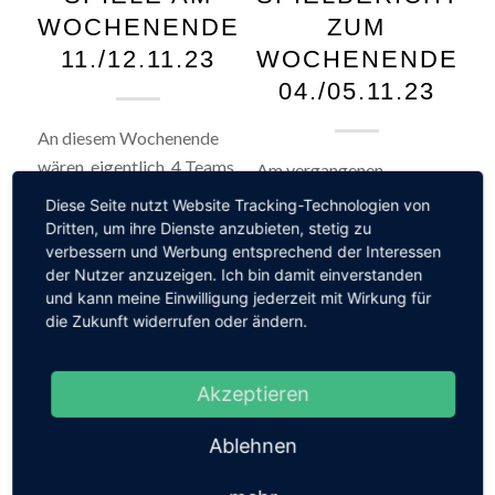
WOCHENENDE
ZUM
11./12.11.23
WOCHENENDE
04./05.11.23
An diesem Wochenende
wären, eigentlich, 4 Teams
Am vergangenen
der SG im Einsatz. Leider
Wochenende waren nur
Diese Seite nutzt Website Tracking-Technologien von
hat am Freitag die E 3 des
zwei SG-Mannschaften,
Dritten, um ihre Dienste anzubieten, stetig zu
verbessern und Werbung entsprechend der Interessen
1.FC Köln das geplante
die 1. Herren und die D-
der Nutzer anzuzeigen. Ich bin damit einverstanden
Spiel gegen unsere E-
Jugend, im Einsatz. Die
und kann meine Einwilligung jederzeit mit Wirkung für
Jugend abgesagt.
Ergebnisse können sich
die Zukunft widerrufen oder ändern.
Außerdem wurde, auf
durchaus sehen lassen. D-
Wunsch des SSK Kerpen
Jugend: TuS Wesseling 2 -
Akzeptieren
das Spiel unserer 2. Herren
SG LTV/NTV 20:20
auf Dienstag…
(11:13) Am Sonntag ging
Ablehnen
es ohne die…