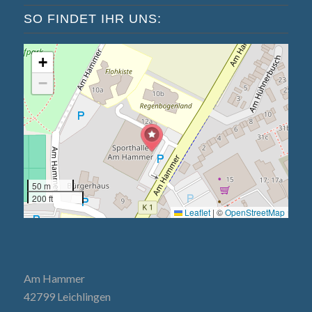
SO FINDET IHR UNS:
+
−
50 m
200 ft
Leaflet
|
©
OpenStreetMap
Am Hammer
42799 Leichlingen