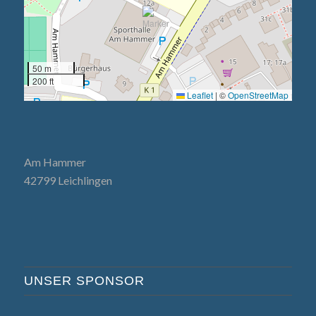
50 m
200 ft
Leaflet
|
©
OpenStreetMap
Am Hammer
42799 Leichlingen
UNSER SPONSOR