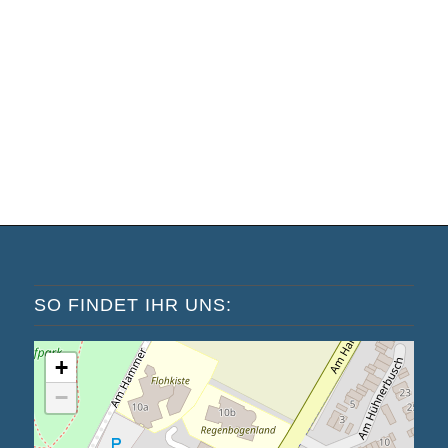
SO FINDET IHR UNS:
+
−