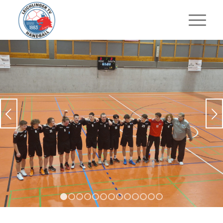
Weiter
1
2
3
4
5
6
7
8
9
10
11
12
13