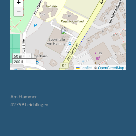
+
−
50 m
200 ft
Leaflet
|
©
OpenStreetMap
Am Hammer
42799 Leichlingen