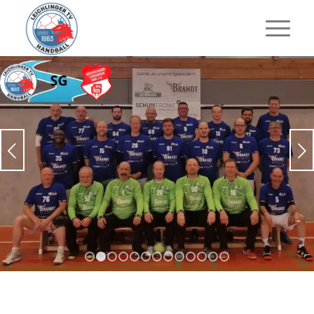
Weiter
1
2
3
4
5
6
7
8
9
10
11
12
13